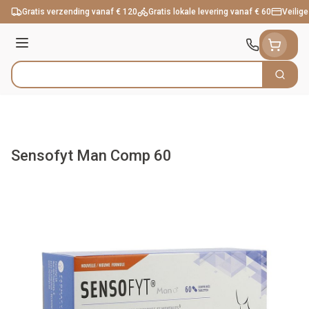
Ga naar de inhoud
Gratis verzending vanaf € 120
Gratis lokale levering vanaf € 60
Veilige
Menu
Zoek
Product, merk, categorie...
Sensofyt Man Comp 60