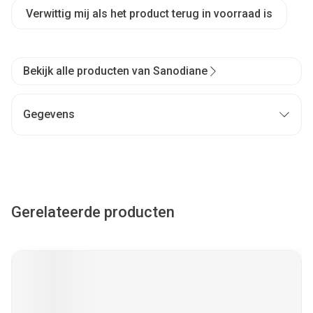
Verwittig mij als het product terug in voorraad is
Bekijk alle producten van Sanodiane
Gegevens
Gerelateerde producten
Navigeren door de elementen van de carrousel is mogelijk met
Druk om carrousel over te slaan
Druk op om naar carrouselnavigatie te gaan