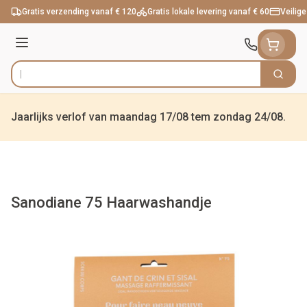
Ga naar de inhoud
Gratis verzending vanaf € 120
Gratis lokale levering vanaf € 60
Veilige
Menu
Zoek
Product, merk, categorie...
Jaarlijks verlof van maandag 17/08 tem zondag 24/08.
Sanodiane 75 Haarwashandje