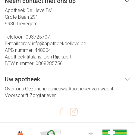
Neem contact met ons op
Apotheek De Lieve BV
Grote Baan 291
9930
Lievegem
Telefoon:
093725707
E-mailadres:
info@
apotheekdelieve.be
APB nummer:
448004
Apotheek titularis:
Lien Rijckaert
BTW nummer:
0808285756
Uw apotheek
Over ons
Gezondheidsnieuws
Apotheker van wacht
Voorschrift
Zorgtarieven