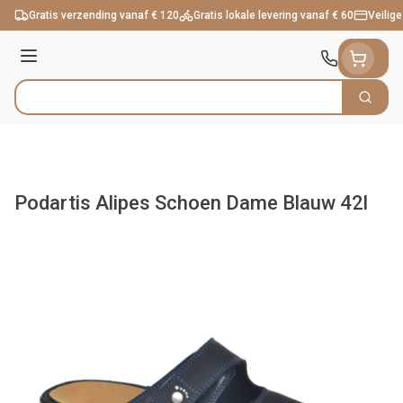
Ga naar de inhoud
Gratis verzending vanaf € 120
Gratis lokale levering vanaf € 60
Veilige
Menu
Zoek
Product, merk, categorie...
Podartis Alipes Schoen Dame Blauw 42l