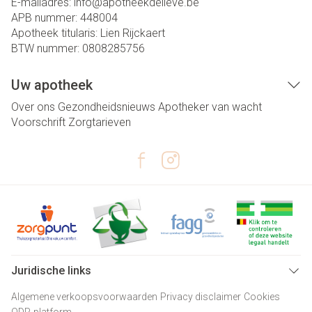
E-mailadres:
info@
apotheekdelieve.be
APB nummer:
448004
Apotheek titularis:
Lien Rijckaert
BTW nummer:
0808285756
Uw apotheek
Over ons
Gezondheidsnieuws
Apotheker van wacht
Voorschrift
Zorgtarieven
Juridische links
Algemene verkoopsvoorwaarden
Privacy disclaimer
Cookies