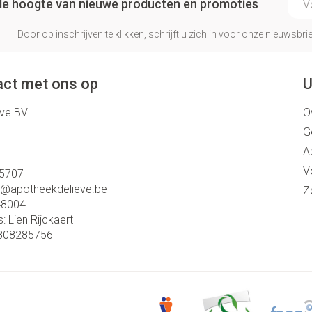
p de hoogte van nieuwe producten en promoties
Door op inschrijven te klikken, schrijft u zich in voor onze nieuwsb
ct met ons op
U
eve BV
O
G
A
V
5707
o@
apotheekdelieve.be
Z
48004
s:
Lien Rijckaert
808285756