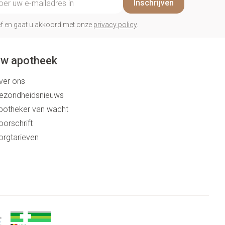
Inschrijven
rief en gaat u akkoord met onze
privacy policy
.
w apotheek
ver ons
ezondheidsnieuws
potheker van wacht
oorschrift
orgtarieven