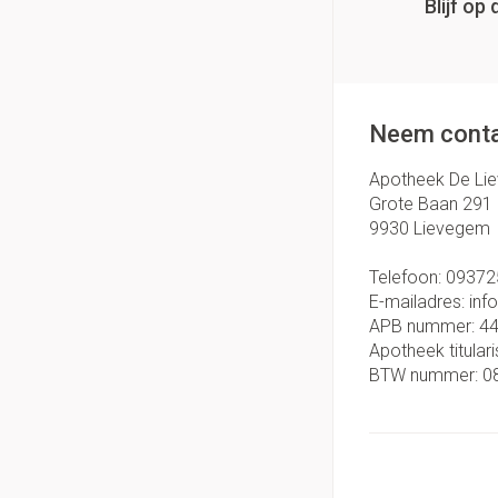
Blijf o
Neem conta
Apotheek De Li
Grote Baan 291
9930
Lievegem
Telefoon:
09372
E-mailadres:
inf
APB nummer:
4
Apotheek titulari
BTW nummer:
0