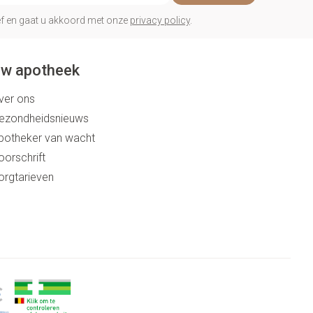
rief en gaat u akkoord met onze
privacy policy
.
w apotheek
ver ons
ezondheidsnieuws
potheker van wacht
oorschrift
orgtarieven