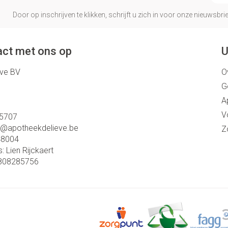
Door op inschrijven te klikken, schrijft u zich in voor onze nieuwsb
ct met ons op
U
eve BV
O
G
A
V
5707
o@
apotheekdelieve.be
Z
48004
s:
Lien Rijckaert
808285756