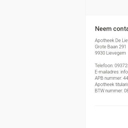
Neem conta
Apotheek De Li
Grote Baan 291
9930
Lievegem
Telefoon:
09372
E-mailadres:
inf
APB nummer:
4
Apotheek titulari
BTW nummer:
0