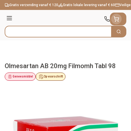
Ga naar de inhoud
Gratis verzending vanaf € 120
Gratis lokale levering vanaf € 60
Veilige
Menu
Zoek
Product, merk, categorie...
Olmesartan AB 20mg Filmomh Tabl 98
Geneesmiddel
Op voorschrift