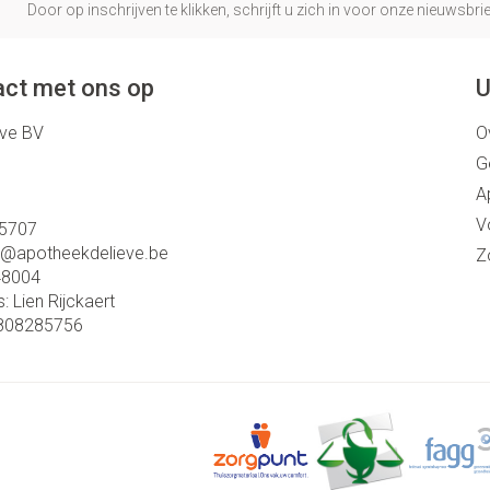
Door op inschrijven te klikken, schrijft u zich in voor onze nieuwsb
ct met ons op
U
eve BV
O
G
A
V
5707
o@
apotheekdelieve.be
Z
48004
s:
Lien Rijckaert
808285756