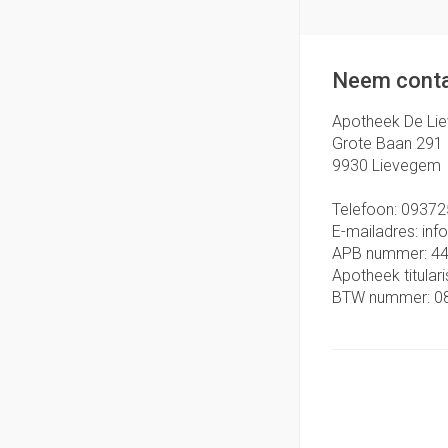
Neem conta
Apotheek De Li
Grote Baan 291
9930
Lievegem
Telefoon:
09372
E-mailadres:
inf
APB nummer:
4
Apotheek titulari
BTW nummer:
0