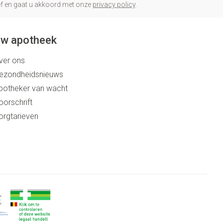
rief en gaat u akkoord met onze
privacy policy
.
w apotheek
ver ons
ezondheidsnieuws
potheker van wacht
oorschrift
orgtarieven