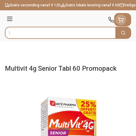
Ga naar de inhoud
Gratis verzending vanaf € 120
Gratis lokale levering vanaf € 60
Veilige
Menu
Zoek
Product, merk, categorie...
Multivit 4g Senior Tabl 60 Promopack