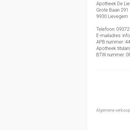
Apotheek De Li
Grote Baan 291
9930
Lievegem
Telefoon:
09372
E-mailadres:
inf
APB nummer:
4
Apotheek titulari
BTW nummer:
0
Algemene verkoo