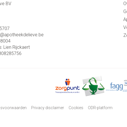
eve BV
O
G
A
V
5707
o@
apotheekdelieve.be
Z
48004
s:
Lien Rijckaert
808285756
psvoorwaarden
Privacy disclaimer
Cookies
ODR-platform