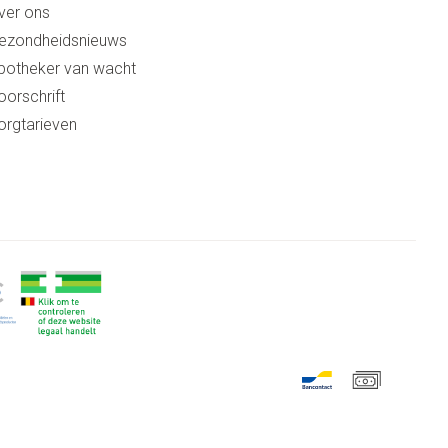
ver ons
ezondheidsnieuws
potheker van wacht
oorschrift
orgtarieven