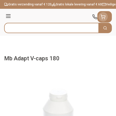
Ga naar de inhoud
Gratis verzending vanaf € 120
Gratis lokale levering vanaf € 60
Veilige
Menu
Zoek
Product, merk, categorie...
Mb Adapt V-caps 180