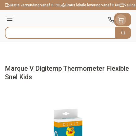
Ga naar de inhoud
Gratis verzending vanaf € 120
Gratis lokale levering vanaf € 60
Veilige
Menu
Zoek
Product, merk, categorie...
Marque V Digitemp Thermometer Flexible
Snel Kids