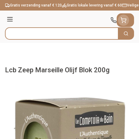
Ga naar de inhoud
Gratis verzending vanaf € 120
Gratis lokale levering vanaf € 60
Veilige
Menu
Zoek
Product, merk, categorie...
Lcb Zeep Marseille Olijf Blok 200g