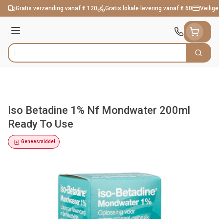
Ga naar de inhoud
Gratis verzending vanaf € 120
Gratis lokale levering vanaf € 60
Veilige
Menu
Zoek
Product, merk, categorie...
Iso Betadine 1% Nf Mondwater 200ml
Ready To Use
Geneesmiddel