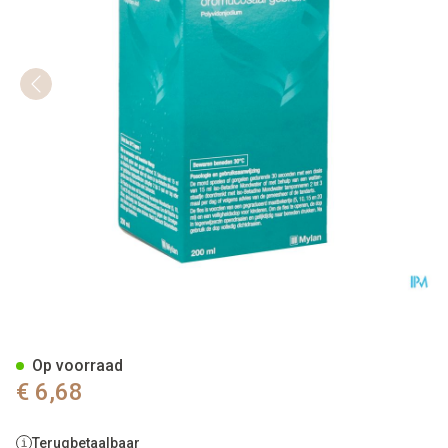
Iso Betadine 1% Nf Mondwate
Op voorraad
€ 6,68
Terugbetaalbaar