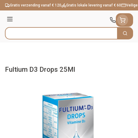
Ga naar de inhoud
Gratis verzending vanaf € 120
Gratis lokale levering vanaf € 60
Veilige
Menu
Zoek
Product, merk, categorie...
Fultium D3 Drops 25Ml