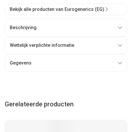
Bekijk alle producten van Eurogenerics (EG)
Beschrijving
Wettelijk verplichte informatie
Gegevens
Gerelateerde producten
Navigeren door de elementen van de carrousel is mogelijk met
Druk om carrousel over te slaan
Druk op om naar carrouselnavigatie te gaan