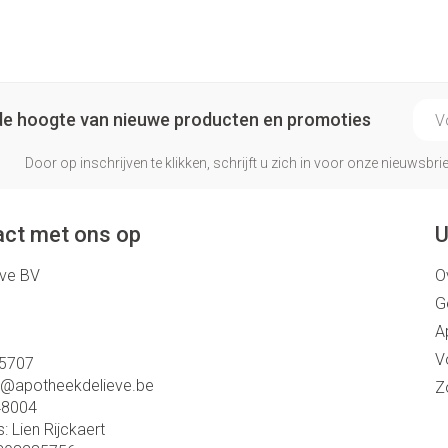
E-ma
p de hoogte van nieuwe producten en promoties
Door op inschrijven te klikken, schrijft u zich in voor onze nieuwsb
ct met ons op
U
eve BV
O
G
A
V
5707
o@
apotheekdelieve.be
Z
48004
s:
Lien Rijckaert