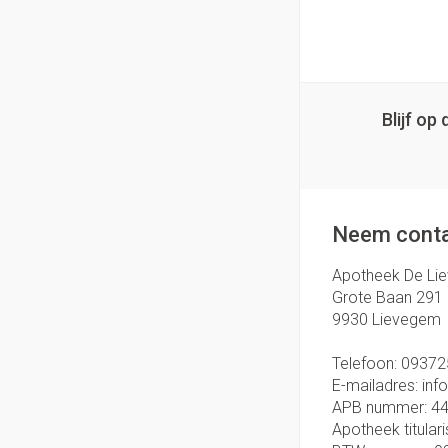
Blijf o
Neem conta
Apotheek De Li
Grote Baan 291
9930
Lievegem
Telefoon:
09372
E-mailadres:
inf
APB nummer:
4
Apotheek titulari