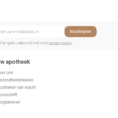
il adres
Inschrijven
rief en gaat u akkoord met onze
privacy policy
.
w apotheek
ver ons
ezondheidsnieuws
potheker van wacht
oorschrift
orgtarieven