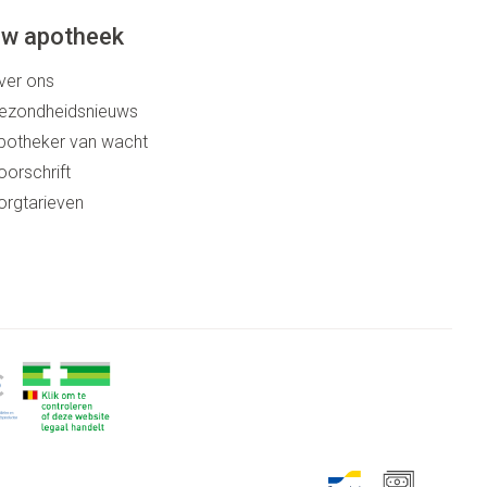
w apotheek
ver ons
ezondheidsnieuws
potheker van wacht
oorschrift
orgtarieven