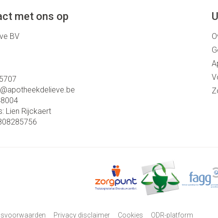
ct met ons op
U
eve BV
O
G
A
V
5707
o@
apotheekdelieve.be
Z
48004
s:
Lien Rijckaert
808285756
psvoorwaarden
Privacy disclaimer
Cookies
ODR-platform