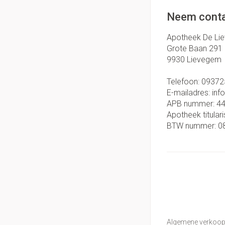
Neem conta
Apotheek De Li
Grote Baan 291
9930
Lievegem
Telefoon:
09372
E-mailadres:
inf
APB nummer:
4
Apotheek titulari
BTW nummer:
0
Algemene verkoo