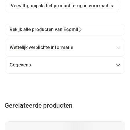
Verwittig mij als het product terug in voorraad is
Bekijk alle producten van Ecomil
Wettelijk verplichte informatie
Gegevens
Gerelateerde producten
Navigeren door de elementen van de carrousel is mogelijk met
Druk om carrousel over te slaan
Druk op om naar carrouselnavigatie te gaan