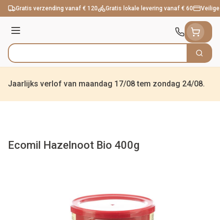
Ga naar de inhoud
Gratis verzending vanaf € 120
Gratis lokale levering vanaf € 60
Veilige
Menu
Zoek
Product, merk, categorie...
Jaarlijks verlof van maandag 17/08 tem zondag 24/08.
Ecomil Hazelnoot Bio 400g