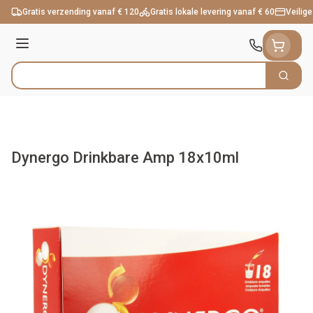
Ga naar de inhoud
Gratis verzending vanaf € 120
Gratis lokale levering vanaf € 60
Veilige
Menu
Zoek
Product, merk, categorie...
Dynergo Drinkbare Amp 18x10ml