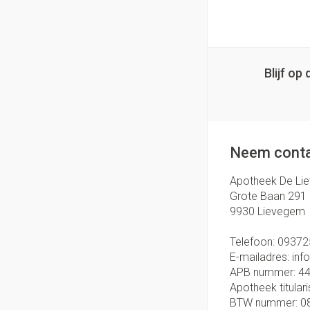
Blijf o
Neem conta
Apotheek De Li
Grote Baan 291
9930
Lievegem
Telefoon:
09372
E-mailadres:
inf
APB nummer:
4
Apotheek titulari
BTW nummer:
0