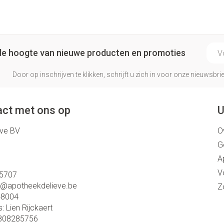
E-ma
p de hoogte van nieuwe producten en promoties
Door op inschrijven te klikken, schrijft u zich in voor onze nieuwsb
ct met ons op
U
eve BV
O
G
A
V
5707
o@
apotheekdelieve.be
Z
48004
s:
Lien Rijckaert
808285756