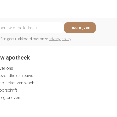
il adres
Inschrijven
rief en gaat u akkoord met onze
privacy policy
.
w apotheek
ver ons
ezondheidsnieuws
potheker van wacht
oorschrift
orgtarieven