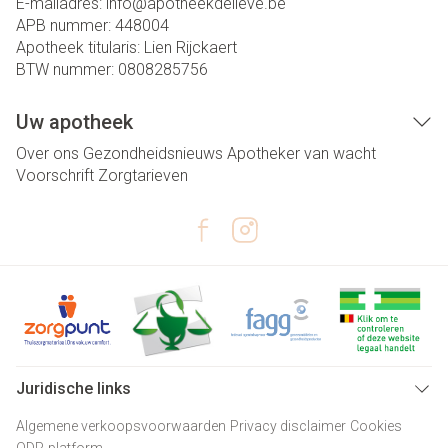
E-mailadres:
info@
apotheekdelieve.be
APB nummer:
448004
Apotheek titularis:
Lien Rijckaert
BTW nummer:
0808285756
Uw apotheek
Over ons
Gezondheidsnieuws
Apotheker van wacht
Voorschrift
Zorgtarieven
Juridische links
Algemene verkoopsvoorwaarden
Privacy disclaimer
Cookies