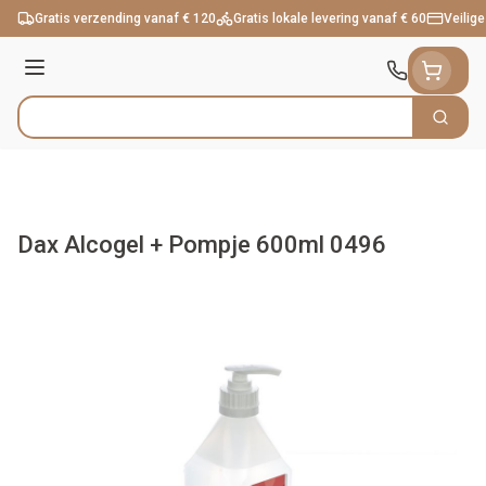
Ga naar de inhoud
Gratis verzending vanaf € 120
Gratis lokale levering vanaf € 60
Veilige
Menu
Zoek
Product, merk, categorie...
Dax Alcogel + Pompje 600ml 0496