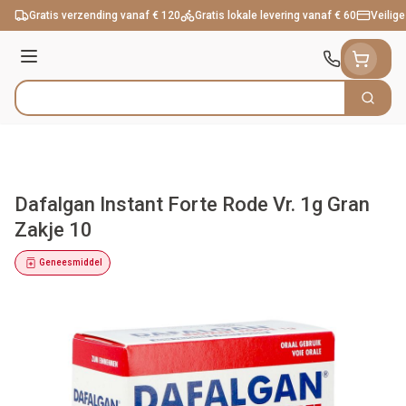
Ga naar de inhoud
Gratis verzending vanaf € 120
Gratis lokale levering vanaf € 60
Veilige
Menu
Zoek
Product, merk, categorie...
Dafalgan Instant Forte Rode Vr. 1g Gran
Zakje 10
Geneesmiddel