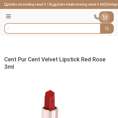
Ga naar de inhoud
Gratis verzending vanaf € 120
Gratis lokale levering vanaf € 60
Veilige
Menu
Zoek
Product, merk, categorie...
Cent Pur Cent Velvet Lipstick Red Rose
3ml