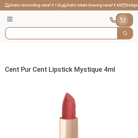
Ga naar de inhoud
Gratis verzending vanaf € 120
Gratis lokale levering vanaf € 60
Veilige
Menu
Zoek
Product, merk, categorie...
Cent Pur Cent Lipstick Mystique 4ml