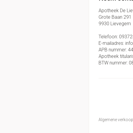
Apotheek De Li
Grote Baan 291
9930
Lievegem
Telefoon:
09372
E-mailadres:
inf
APB nummer:
4
Apotheek titulari
BTW nummer:
0
Algemene verkoo