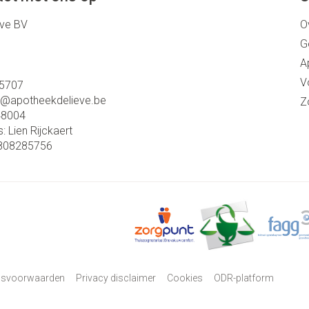
eve BV
O
G
A
V
5707
o@
apotheekdelieve.be
Z
48004
s:
Lien Rijckaert
808285756
psvoorwaarden
Privacy disclaimer
Cookies
ODR-platform