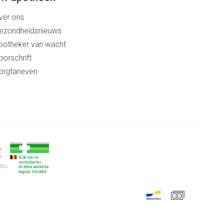
ver ons
ezondheidsnieuws
potheker van wacht
oorschrift
orgtarieven