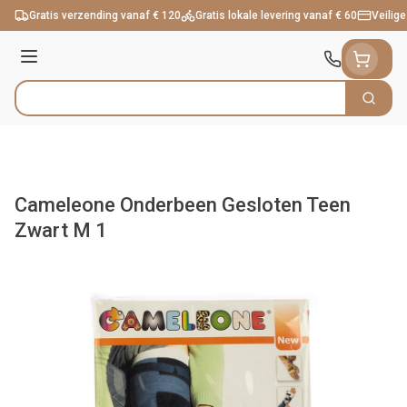
Ga naar de inhoud
Gratis verzending vanaf € 120
Gratis lokale levering vanaf € 60
Veilige
Menu
Zoek
Product, merk, categorie...
Cameleone Onderbeen Gesloten Teen
Zwart M 1