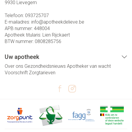
9930
Lievegem
Telefoon:
093725707
E-mailadres:
info@
apotheekdelieve.be
APB nummer:
448004
Apotheek titularis:
Lien Rijckaert
BTW nummer:
0808285756
Uw apotheek
Over ons
Gezondheidsnieuws
Apotheker van wacht
Voorschrift
Zorgtarieven