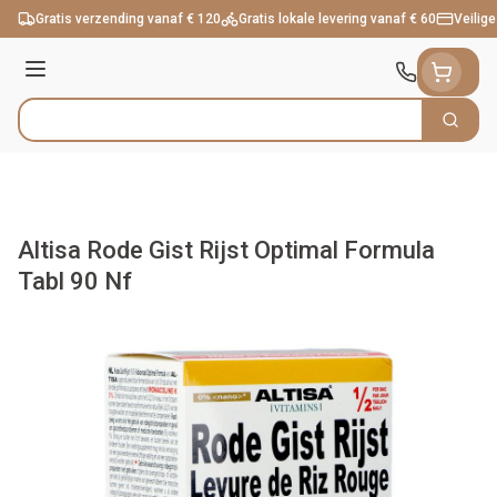
Ga naar de inhoud
Gratis verzending vanaf € 120
Gratis lokale levering vanaf € 60
Veilige
Menu
Zoek
Product, merk, categorie...
Altisa Rode Gist Rijst Optimal Formula
Tabl 90 Nf