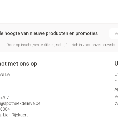
Make-up 
 inhalatie
Badkame
gebruiks
re
Nagels
Oor
Bed
Eyeliner 
Anti tumor middelen
l
Nagellak
Doorligge
Mascara
E-ma
Kalk- en schimmelnagels
p de hoogte van nieuwe producten en promoties
Toon me
Oogscha
Neus
Nagelbijten
Toon me
Door op inschrijven te klikken, schrijft u zich in voor onze nieuwsb
nborstels
Tabletten
Nagelversterkend
Neusspra
Toon meer
Snurken
ct met ons op
U
eve BV
O
Supplementen
G
A
V
5707
o@
apotheekdelieve.be
Z
48004
s:
Lien Rijckaert