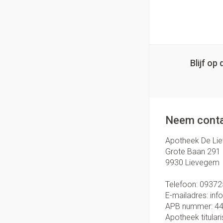
Handhygiëne
Thuiszorg
Massagebalsem en
Manicure & pedicu
Batterijen
Toebehoren
Hormonaal stelse
Mond
Steriel materiaal
Blijf o
Droge mond
Gynaecologie
Elektrische tande
Interdentaal - flos
Neem conta
Kunstgebit
Toon meer
Apotheek De Li
Grote Baan 291
9930
Lievegem
Telefoon:
09372
E-mailadres:
inf
APB nummer:
4
Apotheek titulari