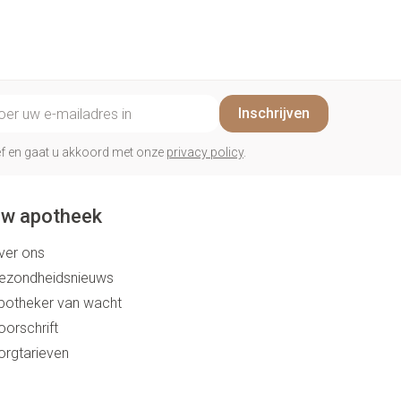
penselen en
Arm
r
voorwerpen
Elleboog
Zelfbruiner
Haar
- oogpotlood
Enkel en voet
n - decubitis
il adres
Toon meer
Inschrijven
er
duw
Scheren
er
rief en gaat u akkoord met onze
privacy policy
.
ys en -druppels
CBD
w apotheek
ver ons
ezondheidsnieuws
potheker van wacht
oorschrift
orgtarieven