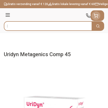
Ga naar de inhoud
Gratis verzending vanaf € 120
Gratis lokale levering vanaf € 60
Veilige
Menu
Zoek
Product, merk, categorie...
Uridyn Metagenics Comp 45