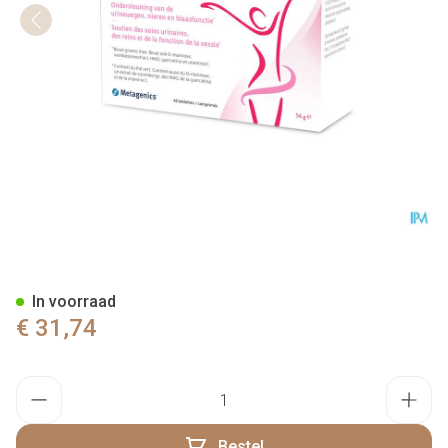
Uridyn Metagenics Comp 45
In voorraad
€ 31,74
Aantal
Bestel