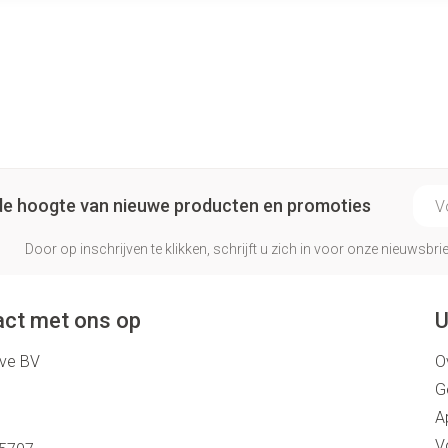
E-ma
p de hoogte van nieuwe producten en promoties
Door op inschrijven te klikken, schrijft u zich in voor onze nieuwsb
ct met ons op
U
eve BV
O
G
A
V