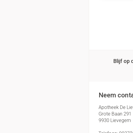
Blijf o
Neem conta
Apotheek De Li
Grote Baan 291
9930
Lievegem