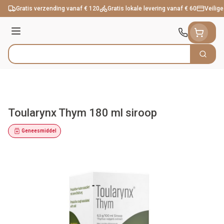
Ga naar de inhoud
Gratis verzending vanaf € 120
Gratis lokale levering vanaf € 60
Veilige
Menu
Zoek
Product, merk, categorie...
Toularynx Thym 180 ml siroop
Geneesmiddel