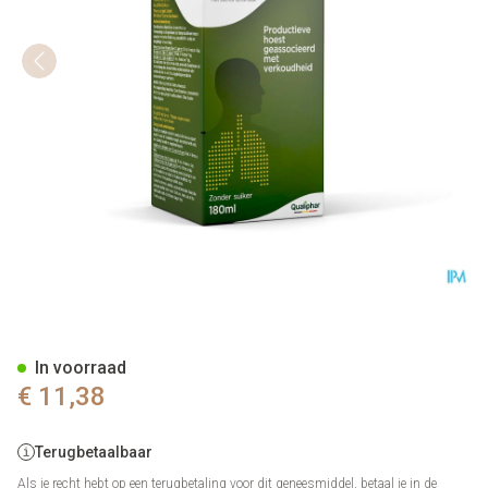
Toularynx Thym 180 ml siroo
In voorraad
€ 11,38
Terugbetaalbaar
Als je recht hebt op een terugbetaling voor dit geneesmiddel, betaal je in de