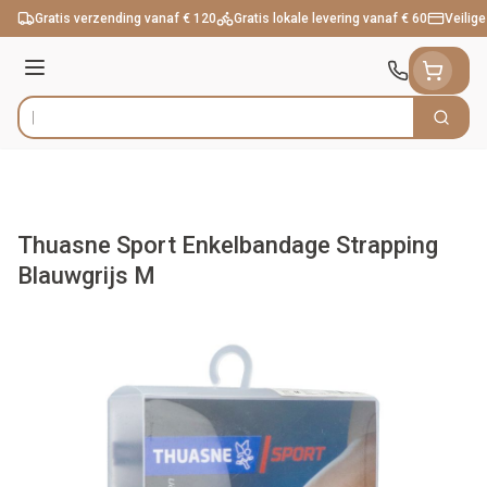
Ga naar de inhoud
Gratis verzending vanaf € 120
Gratis lokale levering vanaf € 60
Veilige
Menu
Zoek
Product, merk, categorie...
Thuasne Sport Enkelbandage Strapping
Blauwgrijs M