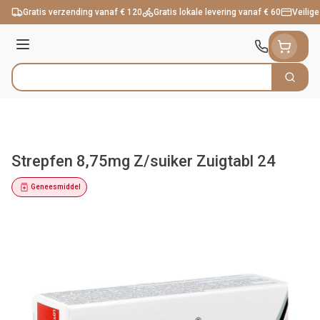
Ga naar de inhoud
Gratis verzending vanaf € 120
Gratis lokale levering vanaf € 60
Veilige
Menu
Zoek
Product, merk, categorie...
Strepfen 8,75mg Z/suiker Zuigtabl 24
Geneesmiddel