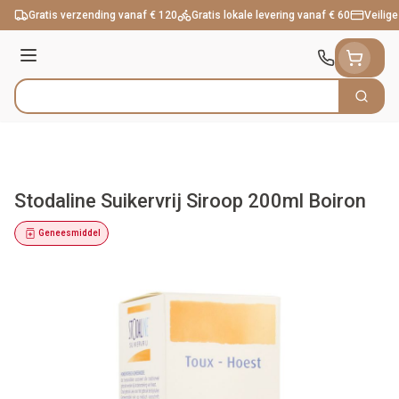
Ga naar de inhoud
Gratis verzending vanaf € 120
Gratis lokale levering vanaf € 60
Veilige
Menu
Zoek
Product, merk, categorie...
Stodaline Suikervrij Siroop 200ml Boiron
Geneesmiddel