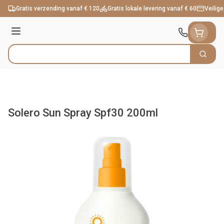
Ga naar de inhoud
Gratis verzending vanaf € 120
Gratis lokale levering vanaf € 60
Veilige
Menu
Zoek
Product, merk, categorie...
Solero Sun Spray Spf30 200ml