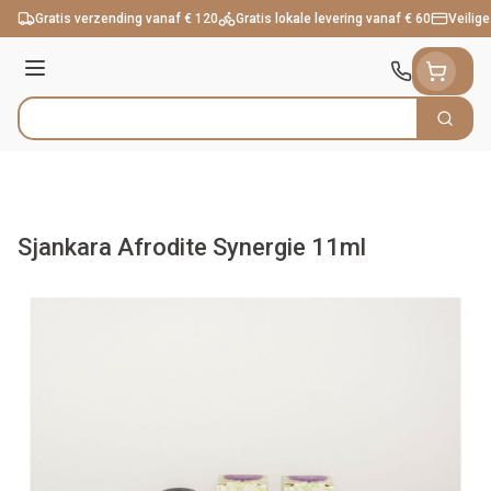
Ga naar de inhoud
Gratis verzending vanaf € 120
Gratis lokale levering vanaf € 60
Veilige
Menu
Zoek
Product, merk, categorie...
Sjankara Afrodite Synergie 11ml