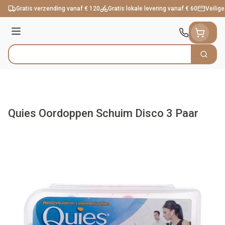
Ga naar de inhoud
Gratis verzending vanaf € 120
Gratis lokale levering vanaf € 60
Veilige
Menu
Zoek
Product, merk, categorie...
Quies Oordoppen Schuim Disco 3 Paar