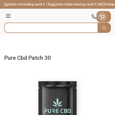
Ga naar de inhoud
Gratis verzending vanaf € 120
Gratis lokale levering vanaf € 60
Veilige
Menu
Zoek
Product, merk, categorie...
Pure Cbd Patch 30