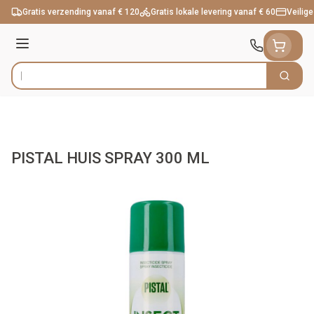
Ga naar de inhoud
Gratis verzending vanaf € 120
Gratis lokale levering vanaf € 60
Veilige
Menu
Zoek
Product, merk, categorie...
PISTAL HUIS SPRAY 300 ML