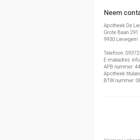
Neem conta
Apotheek De Li
Grote Baan 291
9930
Lievegem
Telefoon:
09372
E-mailadres:
inf
APB nummer:
4
Apotheek titulari
BTW nummer:
0