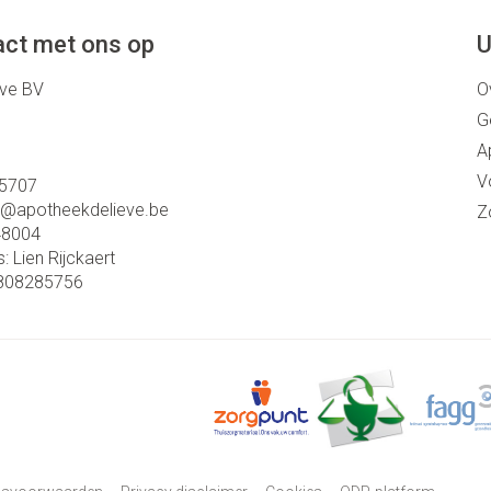
ct met ons op
U
eve BV
O
G
A
V
5707
o@
apotheekdelieve.be
Z
48004
s:
Lien Rijckaert
808285756