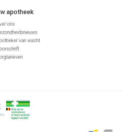
w apotheek
ver ons
ezondheidsnieuws
potheker van wacht
oorschrift
orgtarieven