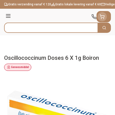
Ga naar de inhoud
Gratis verzending vanaf € 120
Gratis lokale levering vanaf € 60
Veilige
Menu
Zoek
Product, merk, categorie...
Oscillococcinum Doses 6 X 1g Boiron
Geneesmiddel