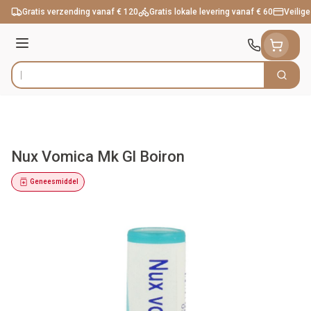
Ga naar de inhoud
Gratis verzending vanaf € 120
Gratis lokale levering vanaf € 60
Veilige
Menu
Zoek
Product, merk, categorie...
Nux Vomica Mk Gl Boiron
Geneesmiddel