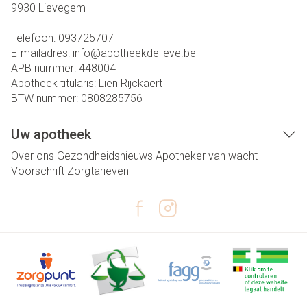
9930
Lievegem
Telefoon:
093725707
E-mailadres:
info@
apotheekdelieve.be
APB nummer:
448004
Apotheek titularis:
Lien Rijckaert
BTW nummer:
0808285756
Uw apotheek
Over ons
Gezondheidsnieuws
Apotheker van wacht
Voorschrift
Zorgtarieven