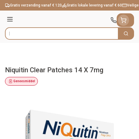
Ga naar de inhoud
Gratis verzending vanaf € 120
Gratis lokale levering vanaf € 60
Veilige
Menu
Zoek
Product, merk, categorie...
Niquitin Clear Patches 14 X 7mg
Geneesmiddel