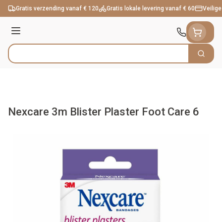
Ga naar de inhoud
Gratis verzending vanaf € 120
Gratis lokale levering vanaf € 60
Veilige
Menu
Zoek
Product, merk, categorie...
Nexcare 3m Blister Plaster Foot Care 6