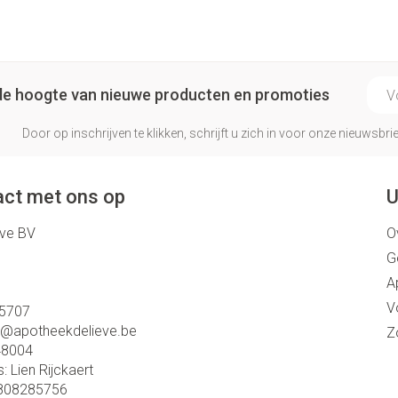
Make-up 
 inhalatie
Badkame
gebruiks
re
Nagels
Oor
Bed
Eyeliner 
Anti tumor middelen
l
Nagellak
E-ma
Doorligge
Mascara
p de hoogte van nieuwe producten en promoties
Kalk- en schimmelnagels
Toon me
Oogscha
Neus
Door op inschrijven te klikken, schrijft u zich in voor onze nieuwsb
Nagelbijten
Toon me
nborstels
Tabletten
Nagelversterkend
Neusspra
ct met ons op
U
Toon meer
Snurken
eve BV
O
Supplementen
G
A
V
5707
o@
apotheekdelieve.be
Z
48004
s:
Lien Rijckaert
808285756