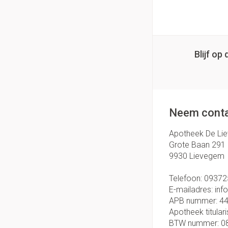
Handhygiëne
Thuiszorg
Massagebalsem en
Manicure & pedicu
Batterijen
Toebehoren
Hormonaal stelse
Mond
Blijf o
Steriel materiaal
Droge mond
Gynaecologie
Elektrische tande
Interdentaal - flos
Neem conta
Kunstgebit
Apotheek De Li
Toon meer
Grote Baan 291
9930
Lievegem
Telefoon:
09372
E-mailadres:
inf
APB nummer:
4
Apotheek titulari
BTW nummer:
0