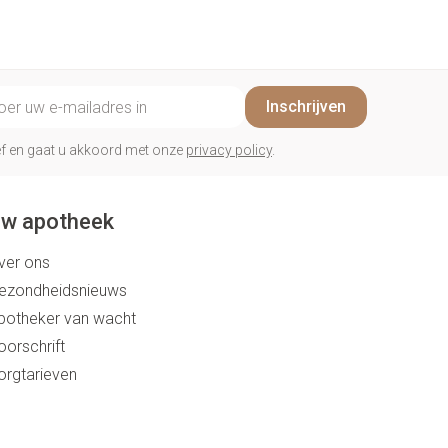
penselen en
Arm
r
voorwerpen
Elleboog
Zelfbruiner
Haar
- oogpotlood
Enkel en voet
il adres
n - decubitis
Inschrijven
Toon meer
er
duw
Scheren
rief en gaat u akkoord met onze
privacy policy
.
er
ys en -druppels
CBD
w apotheek
ver ons
ezondheidsnieuws
potheker van wacht
oorschrift
orgtarieven