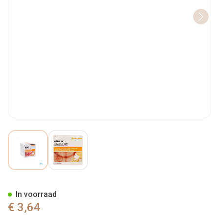
View larger image
View larger image
Melolin Kp Ster 5x 5cm 25 6
In voorraad
€ 3,64