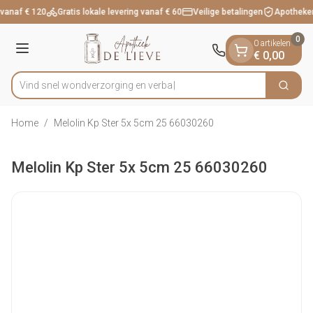
Dia 1 van 1
Ga naar de inhoud
 vanaf € 120
Gratis lokale levering vanaf € 60
Veilige betalingen
Apotheker
0
0 artikelen
Menu
€ 0,00
Vind snel wondverzorging
Zoek
Product, merk, categorie...
Home
/
Melolin Kp Ster 5x 5cm 25 66030260
Melolin Kp Ster 5x 5cm 25 66030260