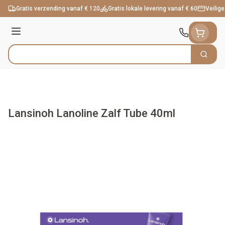
Ga naar de inhoud
Gratis verzending vanaf € 120
Gratis lokale levering vanaf € 60
Veilige
Menu
Zoek
Product, merk, categorie...
Lansinoh Lanoline Zalf Tube 40ml