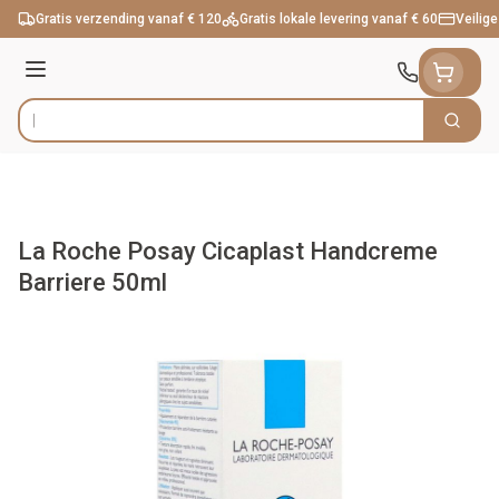
Ga naar de inhoud
Gratis verzending vanaf € 120
Gratis lokale levering vanaf € 60
Veilige
Menu
Zoek
Product, merk, categorie...
La Roche Posay Cicaplast Handcreme
Barriere 50ml