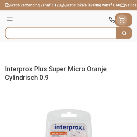
Ga naar de inhoud
Gratis verzending vanaf € 120
Gratis lokale levering vanaf € 60
Veilige
Menu
Zoek
Product, merk, categorie...
Interprox Plus Super Micro Oranje
Cylindrisch 0.9