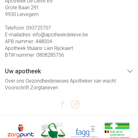
Apotheek De Lieve BV
Grote Baan 291
9930
Lievegem
Telefoon:
093725707
E-mailadres:
info@
apotheekdelieve.be
APB nummer:
448004
Apotheek titularis:
Lien Rijckaert
BTW nummer:
0808285756
Uw apotheek
Over ons
Gezondheidsnieuws
Apotheker van wacht
Voorschrift
Zorgtarieven