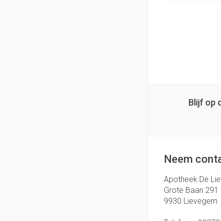
Blijf o
Neem conta
Apotheek De Li
Grote Baan 291
9930
Lievegem