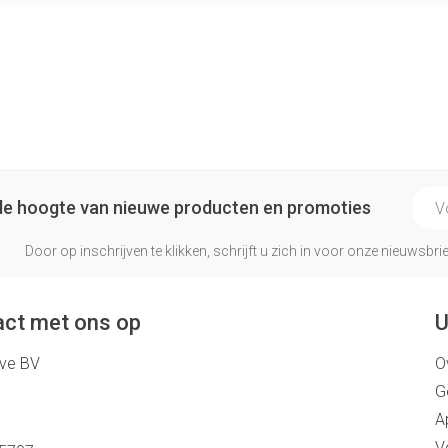
E-ma
p de hoogte van nieuwe producten en promoties
Door op inschrijven te klikken, schrijft u zich in voor onze nieuwsb
ct met ons op
U
eve BV
O
G
A
V