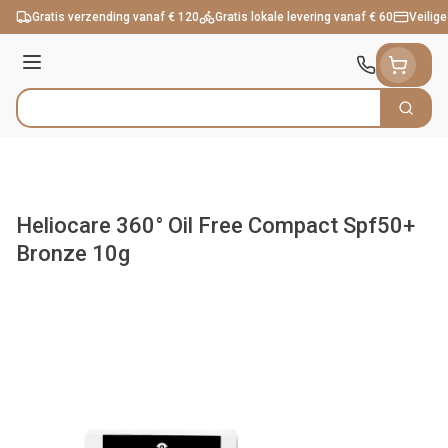
Ga naar de inhoud
Gratis verzending vanaf € 120
Gratis lokale levering vanaf € 60
Veilige
Menu
Zoek
Product, merk, categorie...
Heliocare 360° Oil Free Compact Spf50+
Bronze 10g