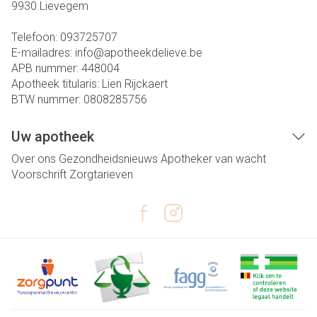
9930
Lievegem
Telefoon:
093725707
E-mailadres:
info@
apotheekdelieve.be
APB nummer:
448004
Apotheek titularis:
Lien Rijckaert
BTW nummer:
0808285756
Uw apotheek
Over ons
Gezondheidsnieuws
Apotheker van wacht
Voorschrift
Zorgtarieven